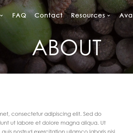
FAQ
Contact
Resources
Avai
ABOUT
met, consectetur adipiscing elit. Sed do
unt ut labore et dolore magna aliqua. Ut
uis nostrud exercitation ullamco laboris nisi