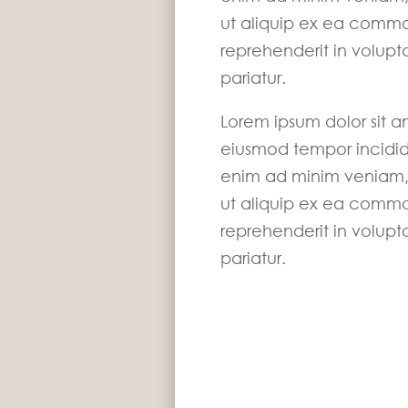
ut aliquip ex ea commo
reprehenderit in volupta
pariatur.
Lorem ipsum dolor sit a
eiusmod tempor incidid
enim ad minim veniam, q
ut aliquip ex ea commo
reprehenderit in volupta
pariatur.