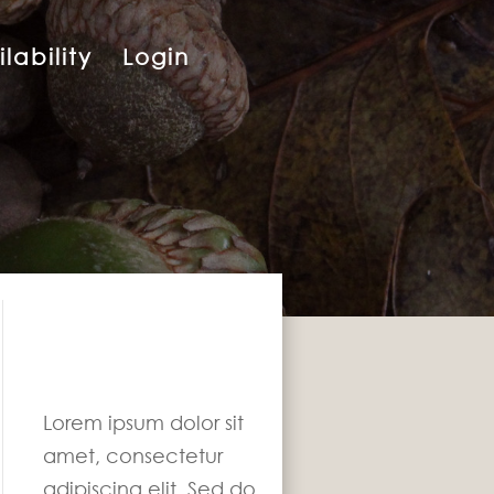
lability
Login
Lorem ipsum dolor sit
amet, consectetur
adipiscing elit. Sed do