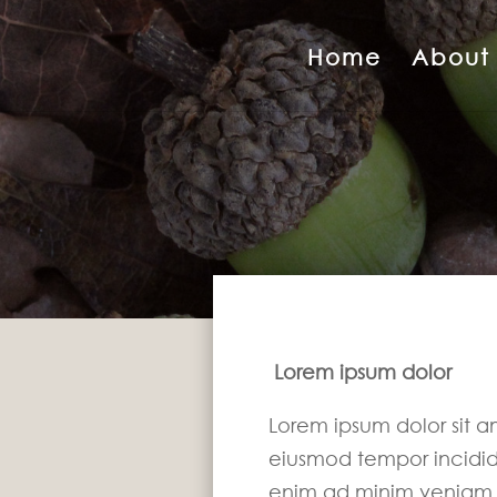
Home
About
Lorem ipsum dolor
Lorem ipsum dolor sit a
eiusmod tempor incidid
enim ad minim veniam, q